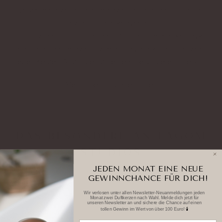
verwenden wir nur die hochwertigsten Inhaltststoffe.
Unsere Duftöle kommen aus
Grasse, der Hauptstadt des Parfüms und die Keramik
entsteht in einemdeutschen Familienbetrieb. So wird
jedes Kerzen Anzünden zu einem besonderen Erlebnis.
Mehr über Lagom erfahren
DAS BESONDERE AN LAGOM
STUDIOS
JEDEN MONAT EINE NEUE
GEWINNCHANCE FÜR DICH!
Wir verlosen unter allen Newsletter-Neuanmeldungen jeden
Monat zwei Duftkerzen nach Wahl. Melde dich jetzt für
unseren Newsletter an und sichere die Chance auf einen
tollen Gewinn im Wert von über 100 Euro!
🕯️