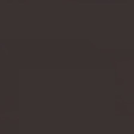
PRODUKTE ANSEHEN
WILLKOMMEN IM CLUB
Wir laden dich herzlich dazu ein, ein Mitglied
unseres Lagom Addicts Club zu werden. Als
Lagom Addict sammelst du bei jedem Kauf
wertvolle Punkte, die du später einlösen kannst.
Erhalte Geschenke und andere
Aufmerksamkeiten.