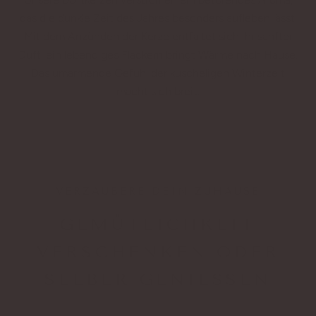
das die dunkle Zeit des Jahres besonders aufleben lässt.
Mit dem Anzünden der Kerze entfaltet sich ihr sanfter
Duft, ein lebendiges Flackern bringt Wärme nach Hause.
Das umarmende Gefühl der kuscheligen Winterzeit
macht sich breit.
VERZAUBERE DEIN ZUHAUSE
GEMÜTLICHKEIT
VERSCHENKEN ODER
SELBER GENIESSEN