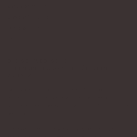
Zahlungsmethoden
Einfache Rückgabe
Kundenservice
Presse
DIE SCHWEDISCHE
LEBENSPHILOSOPHIE FÜR DEIN
ZUHAUSE
Gegen die Schnelllebigkeit unserer Welt – dein Lagom
Moment. Verstehe unsere hochwertigen, veganen
Duftkerzen aus Grasse als Erinnerung, dir Zeit für dich zu
nehmen.
Mit ihrem skandinavischen & minimalistischen Design,