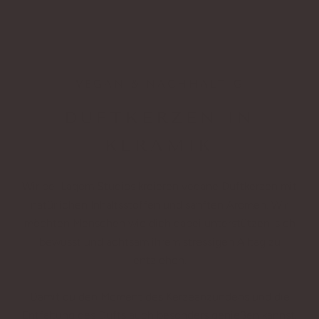
VEGAN & NACHHALTIG
DUFTKERZEN IN
KERAMIK
Wir bei Lagom Studios kreieren vegane Duftkerzen mit
natürlichen Inhaltsstoffen und sanften Aromen. Wir
möchten Menschen wie dich dabei unterstützen, sich
bewusst und achtsam ihrem stressigen Alltag zu
entziehen.
Damit du den Moment des Kerzeanzündens und die
Entfaltung des Dufts auch besonders genießen kannst,