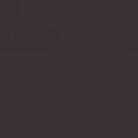
Jetzt Punkte sammeln
NEWSLETTER
Erhalte 10% auf deine erste Bestellung, wenn du dich für
unseren Lagom Addicts Newsletter anmeldest.
Als Lagom Addict bleibst du immer bestens informiert
über Neuheiten, Aktionen, besondere Kollektionen oder
Tipps zum Thema Achtsamkeit. Du kannst dein
Abonnement jederzeit kündigen.