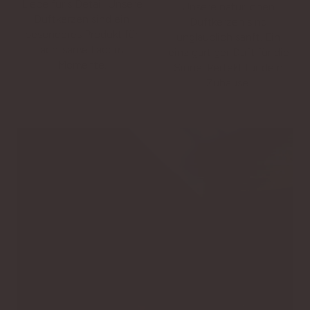
Liebe für's Detail. Unsere
Unsere natürlichen
Duftkerzen sind ein
Duftkerzen sind
besonderes Produkt für
unglaublich sanft. Ein
achtsame Lagom
einzigartiger Duft für die
Momente.
Sinne. Perfekt für dein
Zuhause.