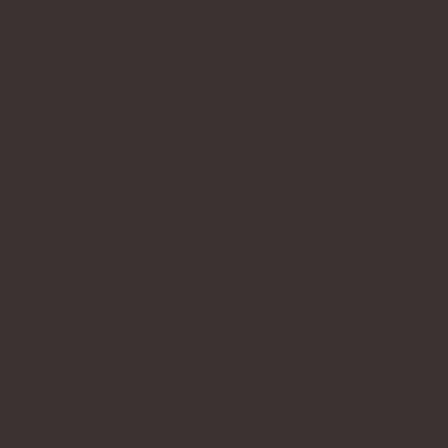
ABONNIEREN
RECHTLICHES
Impressum
Datenschutzverordnung
Widerruf
Versandbedingungen
AGB
SERVICE & KONTAKT