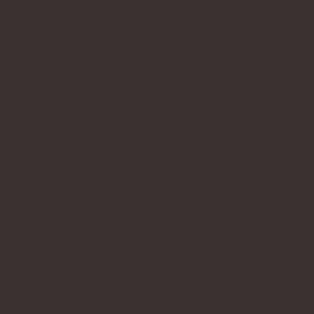
EXKLUSIVE DÜFTE AUS GRASSE
ERLEBE ACHTSAMKEIT
IN DEINEM ZUHAUSE
ZU DEN DUFTKERZEN
GEMÜTLICHKEIT
EXKLUSIVE DUFTPOESIE
Unsere Duftkerzen verströmen ein betörendes Aroma,