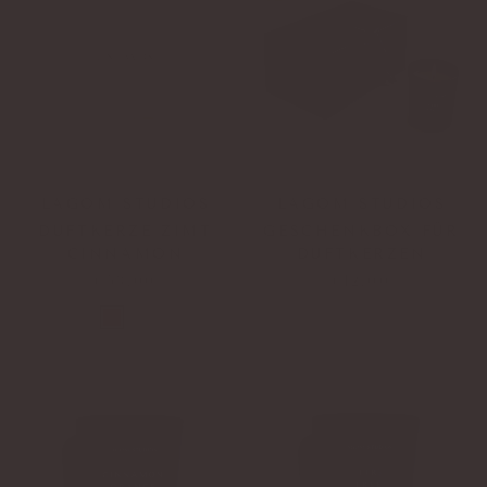
LAGOM STUDIOS
LAGOM STUDIOS
DUFTKERZE ZIMT
GESCHENKBOX FÜR
CINNAMON
DUFTKERZEN
€53,00
€12,00