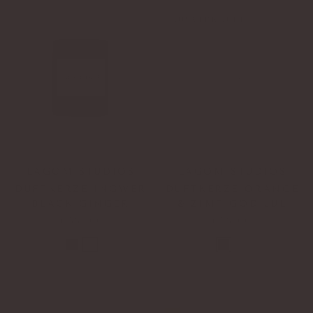
AUSVERKAUFT
LAGOM STUDIOS
LAGOM STUDIOS
DUFTKERZE INGWER
DUFTKERZE ORANGE
BLACK GINGER
& ZIMT GOD JUL
€53,00
€53,00