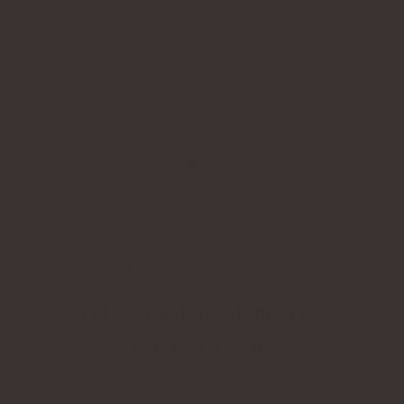
HOCHWERTIGE INHALTSSTOFFE
DUFTKERZEN IN
KERAMIK